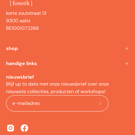
korte zoutstraat 13
9300 aalst
BE1001072266
shop
handige links
nieuwsbrief
Blijf up to date met onze nieuwsbrief over onze
nieuwste collecties, producten of workshops!
meld
je
aan
voor