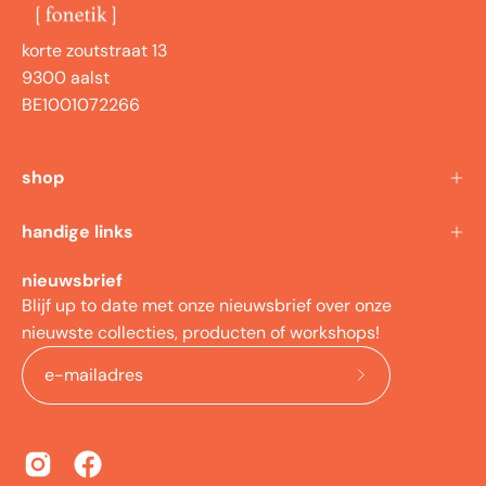
korte zoutstraat 13
9300 aalst
BE1001072266
shop
handige links
nieuwsbrief
Blijf up to date met onze nieuwsbrief over onze
nieuwste collecties, producten of workshops!
meld
je
aan
voor