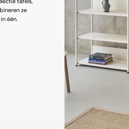
lectie tafels,
bineren ze
in één.