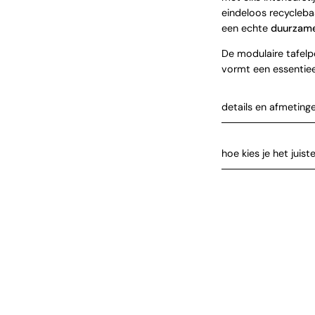
eindeloos recycleba
een echte
duurzame
De modulaire tafelp
vormt een essentie
details en afmeting
hoe kies je het juist