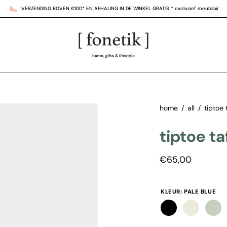
ONTDEK ONZE SHOWROOM IN DE KORTE ZOUTSTRAAT OP N°8
zoom
home
/
all
/
tiptoe 
+
tiptoe t
€65,00
KLEUR:
PALE BLUE