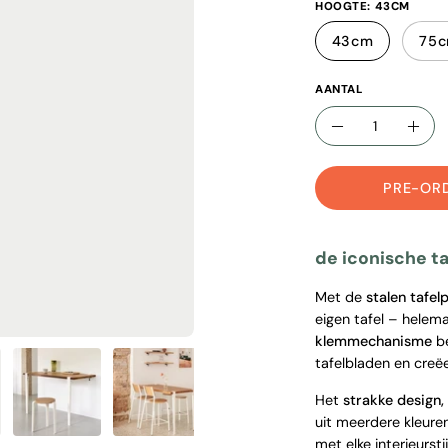
HOOGTE:
43CM
43cm
75
AANTAL
aantal
verlaag
verh
aantal
aant
PRE-OR
de iconische ta
Met de
stalen tafel
eigen tafel – helem
klemmechanisme
be
tafelbladen en creë
Het
strakke design,
uit meerdere kleur
met elke interieurst