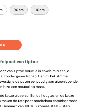
cm
90cm
110cm
oog
al
DER
felpoot van tiptoe
poot
van Tiptoe bouw je in enkele minuten je
aal zonder gereedschap. Dankzij het slimme
vestig je de poten eenvoudig aan uiteenlopende
er je zo een meubel op maat.
de keuze uit verschillende hoogtes en de keuze
en maken de tafelpoot moeiteloos combineerbaar
ijl. Gemaakt van
100% Europees staal
– sterk,