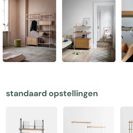
standaard opstellingen
Magazine
Shelving
Shelving
System
–
–
MS.115.1
s.200.2.G