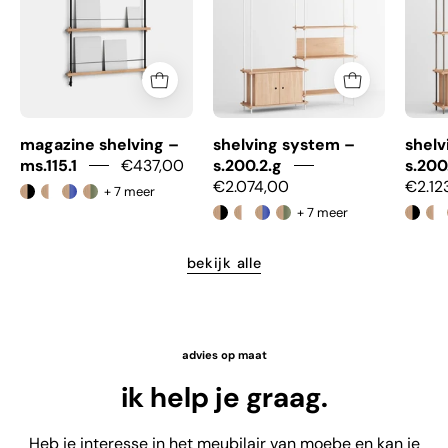
magazine shelving –
shelving system –
shelv
ms.115.1
€437,00
s.200.2.g
s.200
€2.074,00
€2.12
+ 7 meer
+ 7 meer
bekijk alle
advies op maat
ik help je graag.
Heb je interesse in het meubilair van moebe en kan je