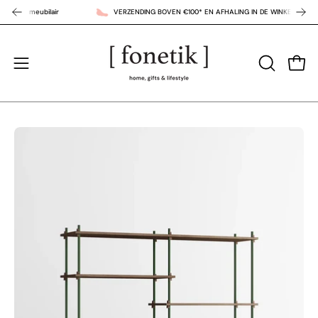
skip
meubilair
VERZENDING BOVEN €100* EN AFHALING IN DE WINKEL GRATIS * exclus
O
to
content
open
open
OPEN
ZOEKBAL
menu
zoom
zo
+
+