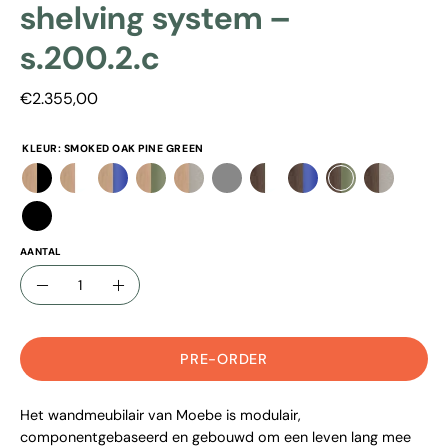
shelving system –
s.200.2.c
€2.355,00
KLEUR:
SMOKED OAK PINE GREEN
AANTAL
aantal
verlaag
verhoog
aantal
aantal
PRE-ORDER
Het wandmeubilair van Moebe is modulair,
componentgebaseerd en gebouwd om een ​​leven lang mee